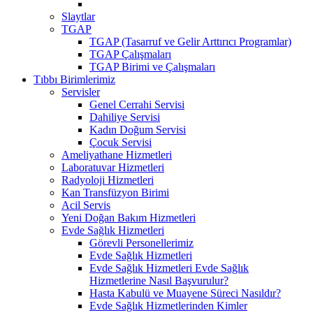
Slaytlar
TGAP
TGAP (Tasarruf ve Gelir Arttırıcı Programlar)
TGAP Çalışmaları
TGAP Birimi ve Çalışmaları
Tıbbı Birimlerimiz
Servisler
Genel Cerrahi Servisi
Dahiliye Servisi
Kadın Doğum Servisi
Çocuk Servisi
Ameliyathane Hizmetleri
Laboratuvar Hizmetleri
Radyoloji Hizmetleri
Kan Transfüzyon Birimi
Acil Servis
Yeni Doğan Bakım Hizmetleri
Evde Sağlık Hizmetleri
Görevli Personellerimiz
Evde Sağlık Hizmetleri
Evde Sağlık Hizmetleri Evde Sağlık
Hizmetlerine Nasıl Başvurulur?
Hasta Kabulü ve Muayene Süreci Nasıldır?
Evde Sağlık Hizmetlerinden Kimler