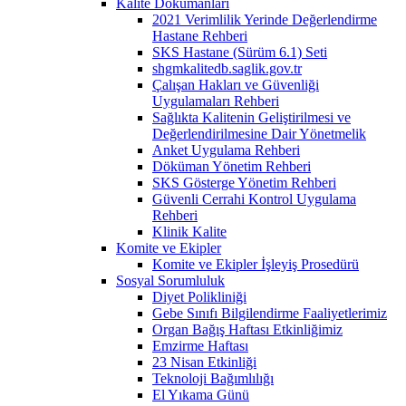
Kalite Dokümanları
2021 Verimlilik Yerinde Değerlendirme
Hastane Rehberi
SKS Hastane (Sürüm 6.1) Seti
shgmkalitedb.saglik.gov.tr
Çalışan Hakları ve Güvenliği
Uygulamaları Rehberi
Sağlıkta Kalitenin Geliştirilmesi ve
Değerlendirilmesine Dair Yönetmelik
Anket Uygulama Rehberi
Döküman Yönetim Rehberi
SKS Gösterge Yönetim Rehberi
Güvenli Cerrahi Kontrol Uygulama
Rehberi
Klinik Kalite
Komite ve Ekipler
Komite ve Ekipler İşleyiş Prosedürü
Sosyal Sorumluluk
Diyet Polikliniği
Gebe Sınıfı Bilgilendirme Faaliyetlerimiz
Organ Bağış Haftası Etkinliğimiz
Emzirme Haftası
23 Nisan Etkinliği
Teknoloji Bağımlılığı
El Yıkama Günü