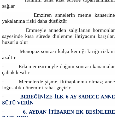
sağlar
· Emziren annelerin meme kanserine
yakalanma riski daha düşüktür
· Emmeyle anneden salgılanan hormonlar
sayesinde kısa sürede dinlenme ihtiyacını karşılar,
huzurlu olur
· Menopoz sonrası kalça kemiği kırığı riskini
azaltır
· Erken emzirmeyle doğum sonrası kanamalar
çabuk kesilir
· Memelerde şişme, iltihaplanma olmaz; anne
loğusalık dönemini rahat geçirir.
·
BEBEĞİNİZE İLK 6 AY SADECE ANNE
SÜTÜ VERİN
·
6. AYDAN İTİBAREN EK BESİNLERE