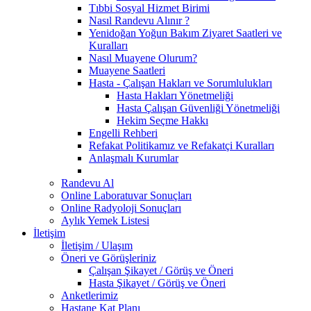
Tıbbi Sosyal Hizmet Birimi
Nasıl Randevu Alınır ?
Yenidoğan Yoğun Bakım Ziyaret Saatleri ve
Kuralları
Nasıl Muayene Olurum?
Muayene Saatleri
Hasta - Çalışan Hakları ve Sorumlulukları
Hasta Hakları Yönetmeliği
Hasta Çalışan Güvenliği Yönetmeliği
Hekim Seçme Hakkı
Engelli Rehberi
Refakat Politikamız ve Refakatçi Kuralları
Anlaşmalı Kurumlar
Randevu Al
Online Laboratuvar Sonuçları
Online Radyoloji Sonuçları
Aylık Yemek Listesi
İletişim
İletişim / Ulaşım
Öneri ve Görüşleriniz
Çalışan Şikayet / Görüş ve Öneri
Hasta Şikayet / Görüş ve Öneri
Anketlerimiz
Hastane Kat Planı