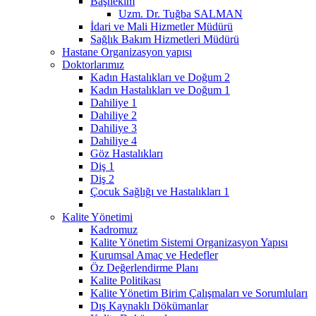
Başhekim
Uzm. Dr. Tuğba SALMAN
İdari ve Mali Hizmetler Müdürü
Sağlık Bakım Hizmetleri Müdürü
Hastane Organizasyon yapısı
Doktorlarımız
Kadın Hastalıkları ve Doğum 2
Kadın Hastalıkları ve Doğum 1
Dahiliye 1
Dahiliye 2
Dahiliye 3
Dahiliye 4
Göz Hastalıkları
Diş 1
Diş 2
Çocuk Sağlığı ve Hastalıkları 1
Kalite Yönetimi
Kadromuz
Kalite Yönetim Sistemi Organizasyon Yapısı
Kurumsal Amaç ve Hedefler
Öz Değerlendirme Planı
Kalite Politikası
Kalite Yönetim Birim Çalışmaları ve Sorumluları
Dış Kaynaklı Dökümanlar