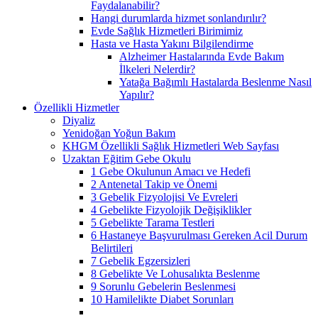
Faydalanabilir?
Hangi durumlarda hizmet sonlandırılır?
Evde Sağlık Hizmetleri Birimimiz
Hasta ve Hasta Yakını Bilgilendirme
Alzheimer Hastalarında Evde Bakım
İlkeleri Nelerdir?
Yatağa Bağımlı Hastalarda Beslenme Nasıl
Yapılır?
Özellikli Hizmetler
Diyaliz
Yenidoğan Yoğun Bakım
KHGM Özellikli Sağlık Hizmetleri Web Sayfası
Uzaktan Eğitim Gebe Okulu
1 Gebe Okulunun Amacı ve Hedefi
2 Antenetal Takip ve Önemi
3 Gebelik Fizyolojisi Ve Evreleri
4 Gebelikte Fizyolojik Değişiklikler
5 Gebelikte Tarama Testleri
6 Hastaneye Başvurulması Gereken Acil Durum
Belirtileri
7 Gebelik Egzersizleri
8 Gebelikte Ve Lohusalıkta Beslenme
9 Sorunlu Gebelerin Beslenmesi
10 Hamilelikte Diabet Sorunları