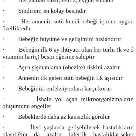
· Her zaman hazır, temiz, uygun ısıdadır
· Sindirimi en kolay besindir
· Her annenin sütü kendi bebeği için en uygun
özelliktedir
· Bebeğin büyüme ve gelişimini hızlandırır
· Bebeğin ilk 6 ay ihtiyacı olan her türlü (k ve d
vitamini hariç) besin öğesine sahiptir
· Aşırı şişmanlama (obezite) riskini azaltır
· Annenin ilk gelen sütü bebeğin ilk aşısıdır
· Bebeğinizi enfeksiyonlara karşı korur
· İshale yol açan mikroorganizmaların
oluşumunu engeller
· Bebeklerde daha az kansızlık görülür
· İleri yaşlarda gelişebilecek hastalıkların
olasılığını da azaltır (alerjik hastalıklar,şeker