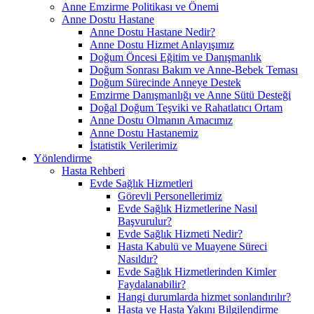
Anne Emzirme Politikası ve Önemi
Anne Dostu Hastane
Anne Dostu Hastane Nedir?
Anne Dostu Hizmet Anlayışımız
Doğum Öncesi Eğitim ve Danışmanlık
Doğum Sonrası Bakım ve Anne-Bebek Teması
Doğum Sürecinde Anneye Destek
Emzirme Danışmanlığı ve Anne Sütü Desteği
Doğal Doğum Teşviki ve Rahatlatıcı Ortam
Anne Dostu Olmanın Amacımız
Anne Dostu Hastanemiz
İstatistik Verilerimiz
Yönlendirme
Hasta Rehberi
Evde Sağlık Hizmetleri
Görevli Personellerimiz
Evde Sağlık Hizmetlerine Nasıl
Başvurulur?
Evde Sağlık Hizmeti Nedir?
Hasta Kabulü ve Muayene Süreci
Nasıldır?
Evde Sağlık Hizmetlerinden Kimler
Faydalanabilir?
Hangi durumlarda hizmet sonlandırılır?
Hasta ve Hasta Yakını Bilgilendirme