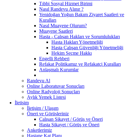
Tıbbi Sosyal Hizmet Birimi
Nasıl Randevu Alınır ?
Yenidoğan Yoğun Bakım Ziyaret Saatleri ve
Kuralları
Nasıl Muayene Olurum?
Muayene Saatleri
Hasta - Çalışan Hakları ve Sorumlulukları
Hasta Hakları Yönetmeliği
Hasta Çalışan Güvenliği Yönetmeliği
Hekim Seçme Hakkı
Engelli Rehberi
Refakat Politikamız ve Refakatçi Kuralları
Anlaşmalı Kurumlar
Randevu Al
Online Laboratuvar Sonuçları
Online Radyoloji Sonuçları
Aylık Yemek Listesi
İletişim
İletişim / Ulaşım
Öneri ve Görüşleriniz
Çalışan Şikayet / Görüş ve Öneri
Hasta Şikayet / Görüş ve Öneri
Anketlerimiz
Hastane Kat Planı