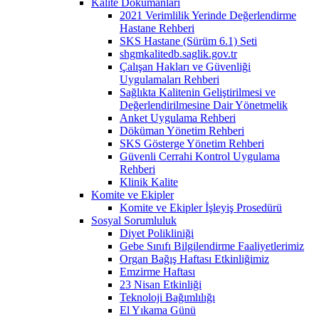
Kalite Dokümanları
2021 Verimlilik Yerinde Değerlendirme
Hastane Rehberi
SKS Hastane (Sürüm 6.1) Seti
shgmkalitedb.saglik.gov.tr
Çalışan Hakları ve Güvenliği
Uygulamaları Rehberi
Sağlıkta Kalitenin Geliştirilmesi ve
Değerlendirilmesine Dair Yönetmelik
Anket Uygulama Rehberi
Döküman Yönetim Rehberi
SKS Gösterge Yönetim Rehberi
Güvenli Cerrahi Kontrol Uygulama
Rehberi
Klinik Kalite
Komite ve Ekipler
Komite ve Ekipler İşleyiş Prosedürü
Sosyal Sorumluluk
Diyet Polikliniği
Gebe Sınıfı Bilgilendirme Faaliyetlerimiz
Organ Bağış Haftası Etkinliğimiz
Emzirme Haftası
23 Nisan Etkinliği
Teknoloji Bağımlılığı
El Yıkama Günü