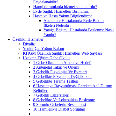
Faydalanabilir?
Hangi durumlarda hizmet sonlandırılır?
Evde Sağlık Hizmetleri Birimimiz
Hasta ve Hasta Yakını Bilgilendirme
Alzheimer Hastalarında Evde Bakım
İlkeleri Nelerdir?
Yatağa Bağımlı Hastalarda Beslenme Nasıl
Yapılır?
Özellikli Hizmetler
Diyaliz
Yenidoğan Yoğun Bakım
KHGM Özellikli Sağlık Hizmetleri Web Sayfası
Uzaktan Eğitim Gebe Okulu
1 Gebe Okulunun Amacı ve Hedefi
2 Antenetal Takip ve Önemi
3 Gebelik Fizyolojisi Ve Evreleri
4 Gebelikte Fizyolojik Değişiklikler
5 Gebelikte Tarama Testleri
6 Hastaneye Başvurulması Gereken Acil Durum
Belirtileri
7 Gebelik Egzersizleri
8 Gebelikte Ve Lohusalıkta Beslenme
9 Sorunlu Gebelerin Beslenmesi
10 Hamilelikte Diabet Sorunları