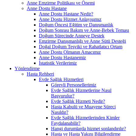
Anne Emzirme Politikası ve Önemi
Anne Dostu Hastane
Anne Dostu Hastane Nedir?
Anne Dostu Hizmet Anlayışımız
Doğum Öncesi Eğitim ve Danışmanlık
Doğum Sonrası Bakım ve Anne-Bebek Teması
Doğum Sürecinde Anneye Destek
Emzirme Danışmanlığı ve Anne Sütü Desteği
Doğal Doğum Teşviki ve Rahatlatıcı Ortam
Anne Dostu Olmanın Amacımız
Anne Dostu Hastanemiz
İstatistik Verilerimiz
Yönlendirme
Hasta Rehberi
Evde Sağlık Hizmetleri
Görevli Personellerimiz
Evde Sağlık Hizmetlerine Nasıl
Başvurulur?
Evde Sağlık Hizmeti Nedir?
Hasta Kabulü ve Muayene Süreci
Nasıldır?
Evde Sağlık Hizmetlerinden Kimler
Faydalanabilir?
Hangi durumlarda hizmet sonlandırılır?
Hasta ve Hasta Yakını Bilgilendirme