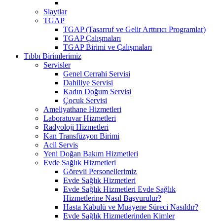
Slaytlar
TGAP
TGAP (Tasarruf ve Gelir Arttırıcı Programlar)
TGAP Çalışmaları
TGAP Birimi ve Çalışmaları
Tıbbı Birimlerimiz
Servisler
Genel Cerrahi Servisi
Dahiliye Servisi
Kadın Doğum Servisi
Çocuk Servisi
Ameliyathane Hizmetleri
Laboratuvar Hizmetleri
Radyoloji Hizmetleri
Kan Transfüzyon Birimi
Acil Servis
Yeni Doğan Bakım Hizmetleri
Evde Sağlık Hizmetleri
Görevli Personellerimiz
Evde Sağlık Hizmetleri
Evde Sağlık Hizmetleri Evde Sağlık
Hizmetlerine Nasıl Başvurulur?
Hasta Kabulü ve Muayene Süreci Nasıldır?
Evde Sağlık Hizmetlerinden Kimler