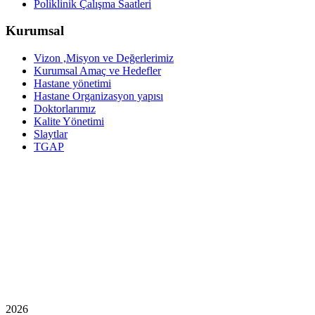
Poliklinik Çalışma Saatleri
Kurumsal
Vizon ,Misyon ve Değerlerimiz
Kurumsal Amaç ve Hedefler
Hastane yönetimi
Hastane Organizasyon yapısı
Doktorlarımız
Kalite Yönetimi
Slaytlar
TGAP
2026