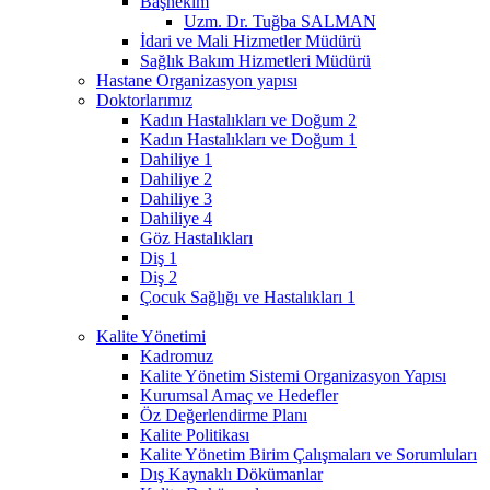
Başhekim
Uzm. Dr. Tuğba SALMAN
İdari ve Mali Hizmetler Müdürü
Sağlık Bakım Hizmetleri Müdürü
Hastane Organizasyon yapısı
Doktorlarımız
Kadın Hastalıkları ve Doğum 2
Kadın Hastalıkları ve Doğum 1
Dahiliye 1
Dahiliye 2
Dahiliye 3
Dahiliye 4
Göz Hastalıkları
Diş 1
Diş 2
Çocuk Sağlığı ve Hastalıkları 1
Kalite Yönetimi
Kadromuz
Kalite Yönetim Sistemi Organizasyon Yapısı
Kurumsal Amaç ve Hedefler
Öz Değerlendirme Planı
Kalite Politikası
Kalite Yönetim Birim Çalışmaları ve Sorumluları
Dış Kaynaklı Dökümanlar