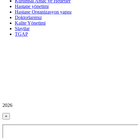
Kurumsal Amaç ve Hedefler
Hastane yönetimi
Hastane Organizasyon yapısı
Doktorlarımız
Kalite Yönetimi
Slaytlar
TGAP
2026
×