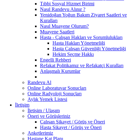
Tıbbi Sosyal Hizmet Birimi
Nasıl Randevu Alınır ?
Yenidoğan Yoğun Bakım Ziyaret Saatleri ve
Kuralları
Nasıl Muayene Olurum?
Muayene Saatleri
Hasta - Çalışan Hakları ve Sorumlulukları
Hasta Hakları Yönetmeliği
Hasta Çalışan Güvenliği Yönetmeliği
Hekim Seçme Hakkı
Engelli Rehberi
Refakat Politikamız ve Refakatçi Kuralları
Anlaşmalı Kurumlar
Randevu Al
Online Laboratuvar Sonuçları
Online Radyoloji Sonuçları
Aylık Yemek Listesi
İletişim
İletişim / Ulaşım
Öneri ve Görüşleriniz
Çalışan Şikayet / Görüş ve Öneri
Hasta Şikayet / Görüş ve Öneri
Anketlerimiz
Hastane Kat Planı