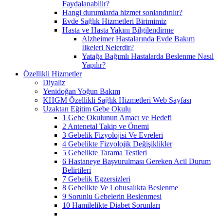
Faydalanabilir?
Hangi durumlarda hizmet sonlandırılır?
Evde Sağlık Hizmetleri Birimimiz
Hasta ve Hasta Yakını Bilgilendirme
Alzheimer Hastalarında Evde Bakım
İlkeleri Nelerdir?
Yatağa Bağımlı Hastalarda Beslenme Nasıl
Yapılır?
Özellikli Hizmetler
Diyaliz
Yenidoğan Yoğun Bakım
KHGM Özellikli Sağlık Hizmetleri Web Sayfası
Uzaktan Eğitim Gebe Okulu
1 Gebe Okulunun Amacı ve Hedefi
2 Antenetal Takip ve Önemi
3 Gebelik Fizyolojisi Ve Evreleri
4 Gebelikte Fizyolojik Değişiklikler
5 Gebelikte Tarama Testleri
6 Hastaneye Başvurulması Gereken Acil Durum
Belirtileri
7 Gebelik Egzersizleri
8 Gebelikte Ve Lohusalıkta Beslenme
9 Sorunlu Gebelerin Beslenmesi
10 Hamilelikte Diabet Sorunları