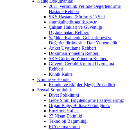
Kalite Dokümanları
2021 Verimlilik Yerinde Değerlendirme
Hastane Rehberi
SKS Hastane (Sürüm 6.1) Seti
shgmkalitedb.saglik.gov.tr
Çalışan Hakları ve Güvenliği
Uygulamaları Rehberi
Sağlıkta Kalitenin Geliştirilmesi ve
Değerlendirilmesine Dair Yönetmelik
Anket Uygulama Rehberi
Döküman Yönetim Rehberi
SKS Gösterge Yönetim Rehberi
Güvenli Cerrahi Kontrol Uygulama
Rehberi
Klinik Kalite
Komite ve Ekipler
Komite ve Ekipler İşleyiş Prosedürü
Sosyal Sorumluluk
Diyet Polikliniği
Gebe Sınıfı Bilgilendirme Faaliyetlerimiz
Organ Bağış Haftası Etkinliğimiz
Emzirme Haftası
23 Nisan Etkinliği
Teknoloji Bağımlılığı
El Yıkama Günü