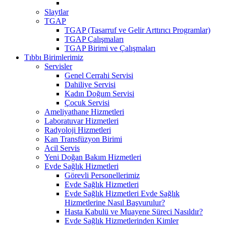
Slaytlar
TGAP
TGAP (Tasarruf ve Gelir Arttırıcı Programlar)
TGAP Çalışmaları
TGAP Birimi ve Çalışmaları
Tıbbı Birimlerimiz
Servisler
Genel Cerrahi Servisi
Dahiliye Servisi
Kadın Doğum Servisi
Çocuk Servisi
Ameliyathane Hizmetleri
Laboratuvar Hizmetleri
Radyoloji Hizmetleri
Kan Transfüzyon Birimi
Acil Servis
Yeni Doğan Bakım Hizmetleri
Evde Sağlık Hizmetleri
Görevli Personellerimiz
Evde Sağlık Hizmetleri
Evde Sağlık Hizmetleri Evde Sağlık
Hizmetlerine Nasıl Başvurulur?
Hasta Kabulü ve Muayene Süreci Nasıldır?
Evde Sağlık Hizmetlerinden Kimler