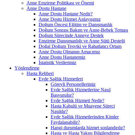
Anne Emzirme Politikası ve Önemi
Anne Dostu Hastane
Anne Dostu Hastane Nedir?
Anne Dostu Hizmet Anlayışımız
Doğum Öncesi Eğitim ve Danışmanlık
Doğum Sonrası Bakım ve Anne-Bebek Teması
Doğum Sürecinde Anneye Destek
Emzirme Danışmanlığı ve Anne Sütü Desteği
Doğal Doğum Teşviki ve Rahatlatıcı Ortam
Anne Dostu Olmanın Amacımız
Anne Dostu Hastanemiz
İstatistik Verilerimiz
Yönlendirme
Hasta Rehberi
Evde Sağlık Hizmetleri
Görevli Personellerimiz
Evde Sağlık Hizmetlerine Nasıl
Başvurulur?
Evde Sağlık Hizmeti Nedir?
Hasta Kabulü ve Muayene Süreci
Nasıldır?
Evde Sağlık Hizmetlerinden Kimler
Faydalanabilir?
Hangi durumlarda hizmet sonlandırılır?
Hasta ve Hasta Yakını Bilgilendirme