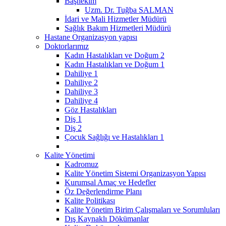
Başhekim
Uzm. Dr. Tuğba SALMAN
İdari ve Mali Hizmetler Müdürü
Sağlık Bakım Hizmetleri Müdürü
Hastane Organizasyon yapısı
Doktorlarımız
Kadın Hastalıkları ve Doğum 2
Kadın Hastalıkları ve Doğum 1
Dahiliye 1
Dahiliye 2
Dahiliye 3
Dahiliye 4
Göz Hastalıkları
Diş 1
Diş 2
Çocuk Sağlığı ve Hastalıkları 1
Kalite Yönetimi
Kadromuz
Kalite Yönetim Sistemi Organizasyon Yapısı
Kurumsal Amaç ve Hedefler
Öz Değerlendirme Planı
Kalite Politikası
Kalite Yönetim Birim Çalışmaları ve Sorumluları
Dış Kaynaklı Dökümanlar