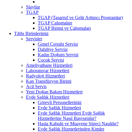
Slaytlar
TGAP
TGAP (Tasarruf ve Gelir Arttırıcı Programlar)
TGAP Çalışmaları
TGAP Birimi ve Çalışmaları
Tıbbı Birimlerimiz
Servisler
Genel Cerrahi Servisi
Dahiliye Servisi
Kadın Doğum Servisi
Çocuk Servisi
Ameliyathane Hizmetleri
Laboratuvar Hizmetleri
Radyoloji Hizmetleri
Kan Transfüzyon Birimi
Acil Servis
Yeni Doğan Bakım Hizmetleri
Evde Sağlık Hizmetleri
Görevli Personellerimiz
Evde Sağlık Hizmetleri
Evde Sağlık Hizmetleri Evde Sağlık
Hizmetlerine Nasıl Başvurulur?
Hasta Kabulü ve Muayene Süreci Nasıldır?
Evde Sağlık Hizmetlerinden Kimler