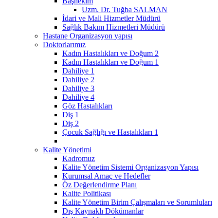
Başhekim
Uzm. Dr. Tuğba SALMAN
İdari ve Mali Hizmetler Müdürü
Sağlık Bakım Hizmetleri Müdürü
Hastane Organizasyon yapısı
Doktorlarımız
Kadın Hastalıkları ve Doğum 2
Kadın Hastalıkları ve Doğum 1
Dahiliye 1
Dahiliye 2
Dahiliye 3
Dahiliye 4
Göz Hastalıkları
Diş 1
Diş 2
Çocuk Sağlığı ve Hastalıkları 1
Kalite Yönetimi
Kadromuz
Kalite Yönetim Sistemi Organizasyon Yapısı
Kurumsal Amaç ve Hedefler
Öz Değerlendirme Planı
Kalite Politikası
Kalite Yönetim Birim Çalışmaları ve Sorumluları
Dış Kaynaklı Dökümanlar