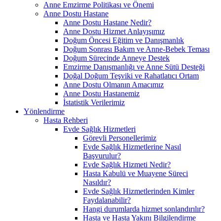
Anne Emzirme Politikası ve Önemi
Anne Dostu Hastane
Anne Dostu Hastane Nedir?
Anne Dostu Hizmet Anlayışımız
Doğum Öncesi Eğitim ve Danışmanlık
Doğum Sonrası Bakım ve Anne-Bebek Teması
Doğum Sürecinde Anneye Destek
Emzirme Danışmanlığı ve Anne Sütü Desteği
Doğal Doğum Teşviki ve Rahatlatıcı Ortam
Anne Dostu Olmanın Amacımız
Anne Dostu Hastanemiz
İstatistik Verilerimiz
Yönlendirme
Hasta Rehberi
Evde Sağlık Hizmetleri
Görevli Personellerimiz
Evde Sağlık Hizmetlerine Nasıl
Başvurulur?
Evde Sağlık Hizmeti Nedir?
Hasta Kabulü ve Muayene Süreci
Nasıldır?
Evde Sağlık Hizmetlerinden Kimler
Faydalanabilir?
Hangi durumlarda hizmet sonlandırılır?
Hasta ve Hasta Yakını Bilgilendirme