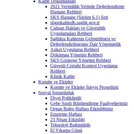
Kalite Dokümanları
2021 Verimlilik Yerinde Değerlendirme
Hastane Rehberi
SKS Hastane (Sürüm 6.1) Seti
shgmkalitedb.saglik.gov.tr
Çalışan Hakları ve Güvenliği
Uygulamaları Rehberi
Sağlıkta Kalitenin Geliştirilmesi ve
Değerlendirilmesine Dair Yönetmelik
Anket Uygulama Rehberi
Döküman Yönetim Rehberi
SKS Gösterge Yönetim Rehberi
Güvenli Cerrahi Kontrol Uygulama
Rehberi
Klinik Kalite
Komite ve Ekipler
Komite ve Ekipler İşleyiş Prosedürü
Sosyal Sorumluluk
Diyet Polikliniği
Gebe Sınıfı Bilgilendirme Faaliyetlerimiz
Organ Bağış Haftası Etkinliğimiz
Emzirme Haftası
23 Nisan Etkinliği
Teknoloji Bağımlılığı
El Yıkama Günü