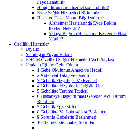
Faydalanabilir?
Hangi durumlarda hizmet sonlandırılır?
Evde Sağlık Hizmetleri Birimimiz
Hasta ve Hasta Yakını Bilgilendirme
Alzheimer Hastalarında Evde Bakım
İlkeleri Nelerdir?
Yatağa Bağımlı Hastalarda Beslenme Nasıl
Yapılır?
Özellikli Hizmetler
Diyaliz
Yenidoğan Yoğun Bakım
KHGM Özellikli Sağlık Hizmetleri Web Sayfası
Uzaktan Eğitim Gebe Okulu
1 Gebe Okulunun Amacı ve Hedefi
2 Antenetal Takip ve Önemi
3 Gebelik Fizyolojisi Ve Evreleri
4 Gebelikte Fizyolojik Değişiklikler
5 Gebelikte Tarama Testleri
6 Hastaneye Başvurulması Gereken Acil Durum
Belirtileri
7 Gebelik Egzersizleri
8 Gebelikte Ve Lohusalıkta Beslenme
9 Sorunlu Gebelerin Beslenmesi
10 Hamilelikte Diabet Sorunları