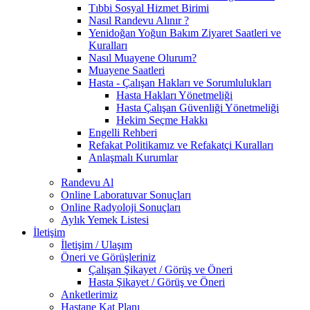
Tıbbi Sosyal Hizmet Birimi
Nasıl Randevu Alınır ?
Yenidoğan Yoğun Bakım Ziyaret Saatleri ve
Kuralları
Nasıl Muayene Olurum?
Muayene Saatleri
Hasta - Çalışan Hakları ve Sorumlulukları
Hasta Hakları Yönetmeliği
Hasta Çalışan Güvenliği Yönetmeliği
Hekim Seçme Hakkı
Engelli Rehberi
Refakat Politikamız ve Refakatçi Kuralları
Anlaşmalı Kurumlar
Randevu Al
Online Laboratuvar Sonuçları
Online Radyoloji Sonuçları
Aylık Yemek Listesi
İletişim
İletişim / Ulaşım
Öneri ve Görüşleriniz
Çalışan Şikayet / Görüş ve Öneri
Hasta Şikayet / Görüş ve Öneri
Anketlerimiz
Hastane Kat Planı